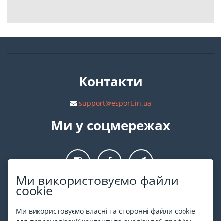
Контакти
support@esport.in.ua
Ми у соцмережах
Ми використовуємо файли
cookie
Про ESPORT
.in.ua
Ми використовуємо власні та сторонні файли cookie
На ESPORT.in.ua представлена афіша Києва та інших міст