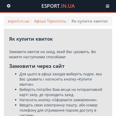
ESPORT
.IN.UA
Toggle
navigation
esport.in.ua
Афіша Тернопіль
Як купити квиток
Як купити квиток
Замовити квиток на захід, який Вас цікавить, Ви
можете наступними способами:
Замовити через сайт
Для цього в афіші заходів виберіть подію, яка
Вас цікавить і натисніть кнопку «Купити
квиток».
Виберіть потрібні Вам місця на інтерактивній
карті залу, де проходить захід.
Натисніть кнопку «Оформити замовлення».
Введіть свою електронну пошту, або номер
телефону для отримання пароля доступу в
систему.