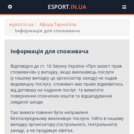
ESPORT
.IN.UA
Toggle
navigation
esport.in.ua
Афіша Тернопіль
Інформація для споживача
Інформація для споживача
Відповідно до ст. 10 Закону України «Про захист прав
споживачів» у випадку, якщо виконавець послуги
(у нашому випадку це організатор заходу) не надав
видовищну послугу, споживач має право відмовитись
від договору на надання послуг, та вимагати
повернення сплачених коштів та відшкодування
завданої шкоди.
Такі вимоги повинні бути направлені
безпосередньому виконавцю послуги, тобто в нашому
випадку організатору (гастрольного, театрального)
заходу, а не продавцю квитка.