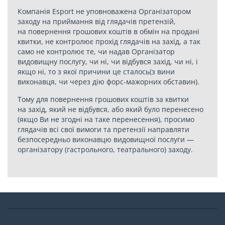
Компанія Esport не уповноважена Організатором
заходу на приймання від глядачів претензій,
на повернення грошових коштів в обмін на продані
квитки, не контролює прохід глядачів на захід, а так
само не контролює те, чи надав Організатор
видовищну послугу, чи ні, чи відбувся захід, чи ні, і
якщо ні, то з якої причини це сталось(з вини
виконавця, чи через дію форс-мажорних обставин).
Тому для повернення грошових коштів за квитки
на захід, який не відбувся, або який було перенесено
(якщо Ви не згодні на таке перенесення), просимо
глядачів всі свої вимоги та претензії направляти
безпосередньо виконавцю видовищної послуги —
організатору (гастрольного, театрального) заходу.