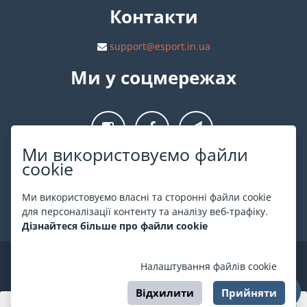
Контакти
support@esport.in.ua
Ми у соцмережах
Ми використовуємо файли
cookie
Про ESPORT
.in.ua
Ми використовуємо власні та сторонні файли cookie
На ESPORT.in.ua представлена афіша Києва та інших міст
для персоналізації контенту та аналізу веб-трафіку.
України. Всі квитки продаються офіційно. Ми працюємо
Дізнайтеся більше про файли cookie
безпосередньо з касами.
©
ESPORT
.in.ua
2026
Налаштування файлів cookie
Відхилити
Прийняти